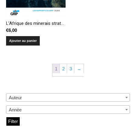
L’Afrique des minerais stratégiques – Du détournement des richesses à la culture de la guerre
€
6,00
Ajouter au panier
1
2
3
→
Auteur
Année
Filter