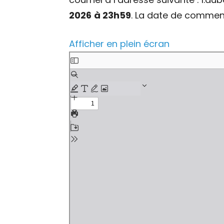
2026
à 23h59
. La date de commen
Afficher en plein écran
Aller
au
contenu
PDF