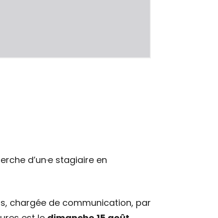
herche d’un·e stagiaire en
bois, chargée de communication, par
tures est le
dimanche 15 août