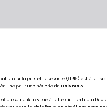
n
tion sur la paix et la sécurité (GRIP) est à la rec
l’équipe pour une période de
trois mois
.
 et un curriculum vitae à l’attention de Laura Du
ubois@grip.org. La date limite de dépôt des candida