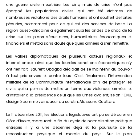
de
une guerre civile meurtrière. Les cinq mois de crise n’ont pas
crise
épargné les populations civiles qui ont été victimes de
électorale,
nombreuses violations des droits humains et ont souffert de fortes
ses
pénuries, notamment pour ce qui est des services de base. La
impacts
région ouest-africaine a également subi les ondes de choc de la
et
crise sur les plans sécuritaires, humanitaires, économiques et
ses
financiers et mettra sans doute quelques années à s’en remettre.
questionnements
Les valses diplomatiques de plusieurs acteurs régionaux et
internationaux ainsi que les lourdes sanctions économiques n’y
ont rien fait : Laurent Gbagbo décidait de se maintenir au pouvoir
à tout prix envers et contre tous. C’est finalement l’intervention
militaire de la Communauté internationale afin de protéger les
civils qui a permis de mettre un terme aux violences armées et
d’installer à la présidence celui que les urnes avaient, selon l’ONU,
désigné comme vainqueur du scrutin, Alassane Ouattara.
Le 11 décembre 2011, les élections législatives ont pu se dérouler en
Côte d’Ivoire, marquant la fin du cycle de normalisation politique
entrepris il y a une décennie déjà et la poursuite de la
reconstruction physique et morale du pays. Sur le plan