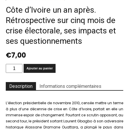
Côte d’Ivoire un an après.
Rétrospective sur cinq mois de
crise électorale, ses impacts et
ses questionnements
€
7,00
quantité
Ajouter au panier
de
Côte
d'Ivoire
Description
Informations complémentaires
un
an
après.
L’élection présidentielle de novembre 2010, censée mettre un terme
Rétrospective
à plus d’une décennie de crise en Côte d’Ivoire, portait en elle un
sur
immense espoir de changement. Pourtant ce scrutin opposant, au
cinq
second tour, le président sortant Laurent Gbagbo à son adversaire
mois
historique Alassane Dramane Ouattara, a plongé le pays dans