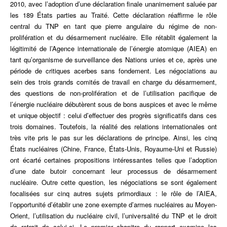
de
2010, avec l’adoption d’une déclaration finale unanimement saluée par
non
les 189 États parties au Traité. Cette déclaration réaffirme le rôle
prolifération
central du TNP en tant que pierre angulaire du régime de non-
-
prolifération et du désarmement nucléaire. Elle rétablit également la
Succès
légitimité de l’Agence internationale de l’énergie atomique (AIEA) en
et
tant qu’organisme de surveillance des Nations unies et ce, après une
désillusions
période de critiques acerbes sans fondement. Les négociations au
d'une
sein des trois grands comités de travail en charge du désarmement,
nouvelle
des questions de non-prolifération et de l’utilisation pacifique de
dynamique
l’énergie nucléaire débutèrent sous de bons auspices et avec le même
de
et unique objectif : celui d’effectuer des progrès significatifs dans ces
désarmement
trois domaines. Toutefois, la réalité des relations internationales ont
nucléaire
très vite pris le pas sur les déclarations de principe. Ainsi, les cinq
États nucléaires (Chine, France, États-Unis, Royaume-Uni et Russie)
ont écarté certaines propositions intéressantes telles que l’adoption
d’une date butoir concernant leur processus de désarmement
nucléaire. Outre cette question, les négociations se sont également
focalisées sur cinq autres sujets primordiaux : le rôle de l’AIEA,
l’opportunité d’établir une zone exempte d’armes nucléaires au Moyen-
Orient, l’utilisation du nucléaire civil, l’universalité du TNP et le droit
de retrait de celui-ci. Le premier chapitre du rapport examine les