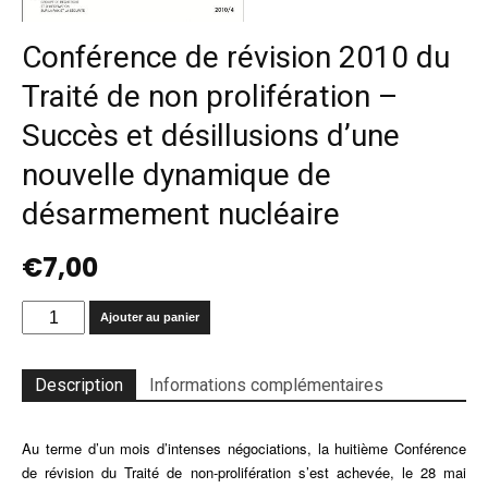
Conférence de révision 2010 du
Traité de non prolifération –
Succès et désillusions d’une
nouvelle dynamique de
désarmement nucléaire
€
7,00
quantité
Ajouter au panier
de
Conférence
de
Description
Informations complémentaires
révision
2010
Au terme d’un mois d’intenses négociations, la huitième Conférence
du
Traité
de révision du Traité de non-prolifération s’est achevée, le 28 mai