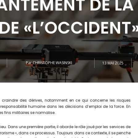
NTEMENT DE LA
DE «L’OCCIDENT
Par
CHRISTOPHE WASINSKI
13 MAI 2025
 fait craindre des dérives, notamment en ce qui concerne les risques
 responsabilité humaine dans les décisions d’emploi de la force. En
es fins militaires se normalise.
u. Dans une première partie, il aborde le rôle joué par les services de
errorisme », dans ce processus. Toujours dans ce contexte, il se penche