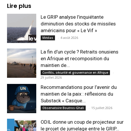
Lire plus
Le GRIP analyse l’inquiétante
diminution des stocks de missiles
américains pour « Le Vif »
-
4 août 2026
Médias
La fin d’un cycle ? Retraits onusiens
en Afrique et recomposition du
maintien de...
-
Conflits, sécurité et gouvernance en Afrique
29 juillet 2026
Recommandations pour l’avenir du
maintien de la paix : réflexions du
Substack « Casque...
-
15 juillet 2026
Observatoire Boutros-Ghali
ODIL donne un coup de projecteur sur
le projet de jumelage entre le GRIP...