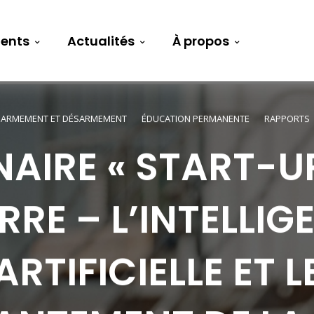
ents
Actualités
À propos
ARMEMENT ET DÉSARMEMENT
ÉDUCATION PERMANENTE
RAPPORTS
NAIRE « START-UP
RRE – L’INTELLIG
ARTIFICIELLE ET L