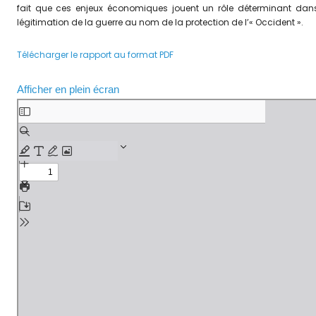
fait que ces enjeux économiques jouent un rôle déterminant dans l
légitimation de la guerre au nom de la protection de l’« Occident ».
Télécharger le rapport au format PDF
Afficher en plein écran
A
l
l
e
r
a
u
c
o
n
t
e