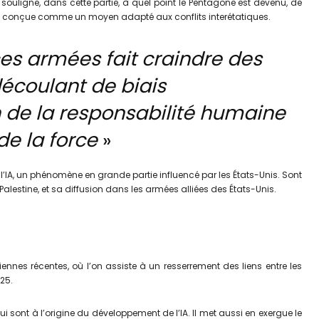
 souligne, dans cette partie, à quel point le Pentagone est devenu, de
lement conçue comme un moyen adapté aux conflits interétatiques.
rces armées fait craindre des
écoulant de biais
n de la
responsabilité humaine
de la force
»
 l’IA, un phénomène en grande partie influencé par les États-Unis. Sont
Palestine, et sa diffusion dans les armées alliées des États-Unis.
nnes récentes, où l’on assiste à un resserrement des liens entre les
25.
 sont à l’origine du développement de l’IA. Il met aussi en exergue le