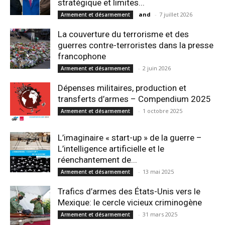
stratégique et limites...
and
-
7 juillet 2026
Armement et désarmement
La couverture du terrorisme et des
guerres contre-terroristes dans la presse
francophone
-
2 juin 2026
Armement et désarmement
Dépenses militaires, production et
transferts d’armes – Compendium 2025
-
1 octobre 2025
Armement et désarmement
L’imaginaire « start-up » de la guerre –
L’intelligence artificielle et le
réenchantement de...
-
13 mai 2025
Armement et désarmement
Trafics d’armes des États-Unis vers le
Mexique: le cercle vicieux criminogène
-
31 mars 2025
Armement et désarmement