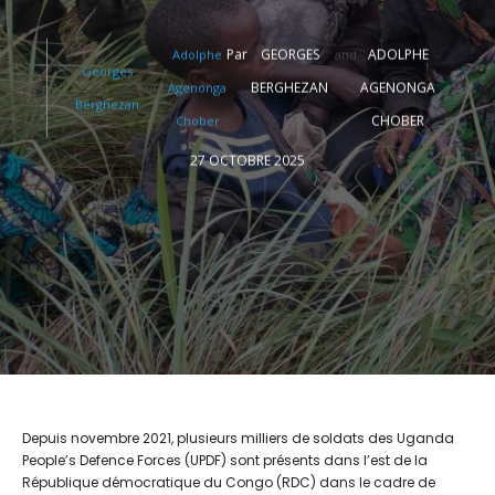
Par
GEORGES
ADOLPHE
Adolphe
and
Georges
BERGHEZAN
AGENONGA
and
Agenonga
Berghezan
CHOBER
Chober
27 OCTOBRE 2025
Depuis novembre 2021, plusieurs milliers de soldats des Uganda
People’s Defence Forces (UPDF) sont présents dans l’est de la
République démocratique du Congo (RDC) dans le cadre de