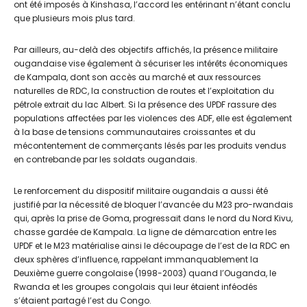
ont été imposés à Kinshasa, l’accord les entérinant n’étant conclu
que plusieurs mois plus tard.
Par ailleurs, au-delà des objectifs affichés, la présence militaire
ougandaise vise également à sécuriser les intérêts économiques
de Kampala, dont son accès au marché et aux ressources
naturelles de RDC, la construction de routes et l’exploitation du
pétrole extrait du lac Albert. Si la présence des UPDF rassure des
populations affectées par les violences des ADF, elle est également
à la base de tensions communautaires croissantes et du
mécontentement de commerçants lésés par les produits vendus
en contrebande par les soldats ougandais.
Le renforcement du dispositif militaire ougandais a aussi été
justifié par la nécessité de bloquer l’avancée du M23 pro-rwandais
qui, après la prise de Goma, progressait dans le nord du Nord Kivu,
chasse gardée de Kampala. La ligne de démarcation entre les
UPDF et le M23 matérialise ainsi le découpage de l’est de la RDC en
deux sphères d’influence, rappelant immanquablement la
Deuxième guerre congolaise (1998-2003) quand l’Ouganda, le
Rwanda et les groupes congolais qui leur étaient inféodés
s’étaient partagé l’est du Congo.