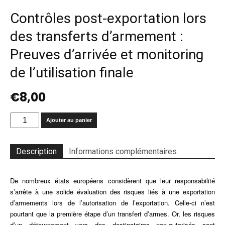
Contrôles post-exportation lors
des transferts d’armement :
Preuves d’arrivée et monitoring
de l’utilisation finale
€
8,00
quantité
Ajouter au panier
de
Contrôles
post-
Description
Informations complémentaires
exportation
lors
De nombreux états européens considèrent que leur responsabilité
des
transferts
s’arrête à une solide évaluation des risques liés à une exportation
d’armement
d’armements lors de l’autorisation de l’exportation. Celle-ci n’est
:
pourtant que la première étape d’un transfert d’armes. Or, les risques
Preuves
d’un détournement vers des destinataires non-autorisés sont