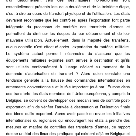
d’arrivée
essentiellement présents lors de la deuxième et de la troisième étape,
et
c’est-à-dire au cours du transfert physique et de l’utilisation. Les états
monitoring
devraient reconnaitre que les contrôles après l’exportation font partie
de
intégrante du processus de contrôle des transferts d’armes et
l’utilisation
permettent de diminuer les risques de leur détournement et de leur
finale
mauvaise utilisation. Actuellement, dans la majorité des transferts,
aucun contrôle n’est effectué après l’exportation du matériel militaire.
Le système actuel permet-il néanmoins de s’assurer que les
équipements militaires exportés sont arrivés à destination et qu’ils
sont utilisés conformément à l’usage déclaré au moment de la
demande d’autorisation du transfert ? Alors qu’on constate une
tendance générale à la hausse des commandes internationales en
armements conventionnels et le rôle important joué par l’Europe dans
ces transferts, les états membres de l’Union européenne, y compris la
Belgique, se doivent de développer des mécanismes de contrôle post-
exportation afin de vérifier l’arrivée à destination et l’utilisation finale
des biens qu’ils exportent. Après avoir passé en revue les initiatives
internationales ou régionales qui encouragent les états à prendre des
mesures en matière de contrôles des transferts d’armes, ce rapport
dresse un état des lieux des pratiques qui existent déjà en Belgique et