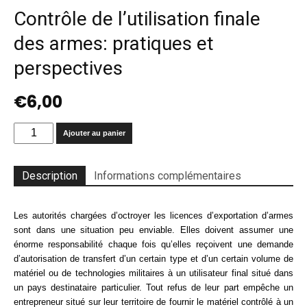
Contrôle de l’utilisation finale
des armes: pratiques et
perspectives
€
6,00
quantité
Ajouter au panier
de
Contrôle
de
Description
Informations complémentaires
l'utilisation
finale
des
Les autorités chargées d’octroyer les licences d’exportation d’armes
armes:
sont dans une situation peu enviable. Elles doivent assumer une
pratiques
énorme responsabilité chaque fois qu’elles reçoivent une demande
et
d’autorisation de transfert d’un certain type et d’un certain volume de
perspectives
matériel ou de technologies militaires à un utilisateur final situé dans
un pays destinataire particulier. Tout refus de leur part empêche un
entrepreneur situé sur leur territoire de fournir le matériel contrôlé à un