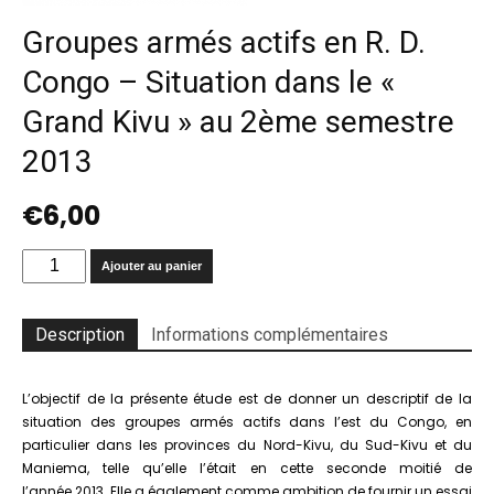
Groupes armés actifs en R. D.
Congo – Situation dans le «
Grand Kivu » au 2ème semestre
2013
€
6,00
quantité
Ajouter au panier
de
Groupes
armés
Description
Informations complémentaires
actifs
en
R.
L’objectif de la présente étude est de donner un descriptif de la
D.
situation des groupes armés actifs dans l’est du Congo, en
Congo
particulier dans les provinces du Nord-Kivu, du Sud-Kivu et du
-
Maniema, telle qu’elle l’était en cette seconde moitié de
Situation
l’année 2013. Elle a également comme ambition de fournir un essai