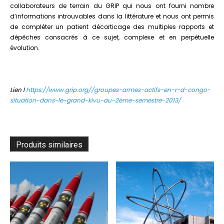
collaborateurs de terrain du GRIP qui nous ont fourni nombre
d’informations introuvables dans la littérature et nous ont permis
de compléter un patient décorticage des multiples rapports et
dépêches consacrés à ce sujet, complexe et en perpétuelle
évolution.
Lien l
https://www.grip.org//groupes-armes-actifs-en-r-d-congo-
situation-dans-le-grand-kivu-au-2eme-semestre-2013/
Produits similaires