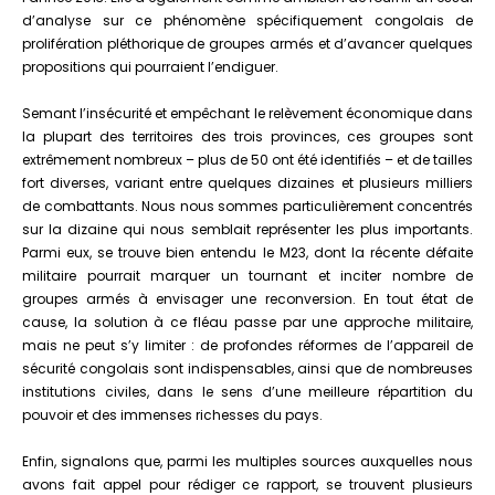
dans
d’analyse sur ce phénomène spécifiquement congolais de
le
prolifération pléthorique de groupes armés et d’avancer quelques
«
propositions qui pourraient l’endiguer.
Grand
Kivu
Semant l’insécurité et empêchant le relèvement économique dans
»
la plupart des territoires des trois provinces, ces groupes sont
au
extrêmement nombreux – plus de 50 ont été identifiés – et de tailles
2ème
fort diverses, variant entre quelques dizaines et plusieurs milliers
semestre
de combattants. Nous nous sommes particulièrement concentrés
2013
sur la dizaine qui nous semblait représenter les plus importants.
Parmi eux, se trouve bien entendu le M23, dont la récente défaite
militaire pourrait marquer un tournant et inciter nombre de
groupes armés à envisager une reconversion. En tout état de
cause, la solution à ce fléau passe par une approche militaire,
mais ne peut s’y limiter : de profondes réformes de l’appareil de
sécurité congolais sont indispensables, ainsi que de nombreuses
institutions civiles, dans le sens d’une meilleure répartition du
pouvoir et des immenses richesses du pays.
Enfin, signalons que, parmi les multiples sources auxquelles nous
avons fait appel pour rédiger ce rapport, se trouvent plusieurs