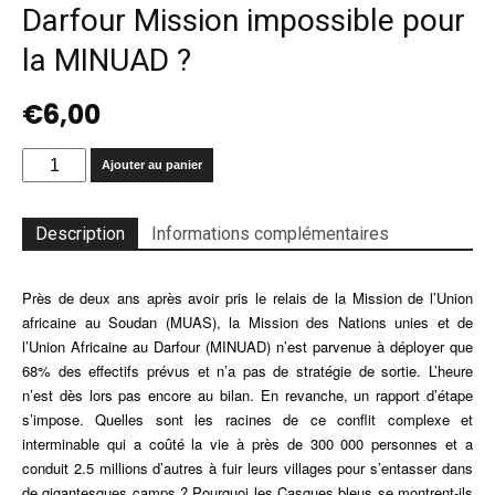
Darfour Mission impossible pour
la MINUAD ?
€
6,00
quantité
Ajouter au panier
de
Darfour
Mission
Description
Informations complémentaires
impossible
pour
Près de deux ans après avoir pris le relais de la Mission de l’Union
la
MINUAD
africaine au Soudan (MUAS), la Mission des Nations unies et de
?
l’Union Africaine au Darfour (MINUAD) n’est parvenue à déployer que
68% des effectifs prévus et n’a pas de stratégie de sortie. L’heure
n’est dès lors pas encore au bilan. En revanche, un rapport d’étape
s’impose. Quelles sont les racines de ce conflit complexe et
interminable qui a coûté la vie à près de 300 000 personnes et a
conduit 2.5 millions d’autres à fuir leurs villages pour s’entasser dans
de gigantesques camps ? Pourquoi les Casques bleus se montrent-ils