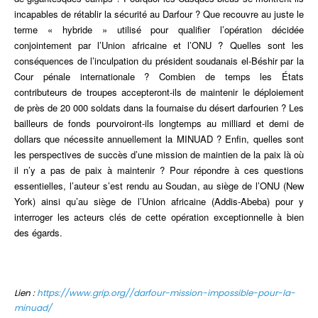
incapables de rétablir la sécurité au Darfour ? Que recouvre au juste le
terme « hybride » utilisé pour qualifier l’opération décidée
conjointement par l’Union africaine et l’ONU ? Quelles sont les
conséquences de l’inculpation du président soudanais el-Béshir par la
Cour pénale internationale ? Combien de temps les États
contributeurs de troupes accepteront-ils de maintenir le déploiement
de près de 20 000 soldats dans la fournaise du désert darfourien ? Les
bailleurs de fonds pourvoiront-ils longtemps au milliard et demi de
dollars que nécessite annuellement la MINUAD ? Enfin, quelles sont
les perspectives de succès d’une mission de maintien de la paix là où
il n’y a pas de paix à maintenir ? Pour répondre à ces questions
essentielles, l’auteur s’est rendu au Soudan, au siège de l’ONU (New
York) ainsi qu’au siège de l’Union africaine (Addis-Abeba) pour y
interroger les acteurs clés de cette opération exceptionnelle à bien
des égards.
Lien :
https://www.grip.org//darfour-mission-impossible-pour-la-
minuad/