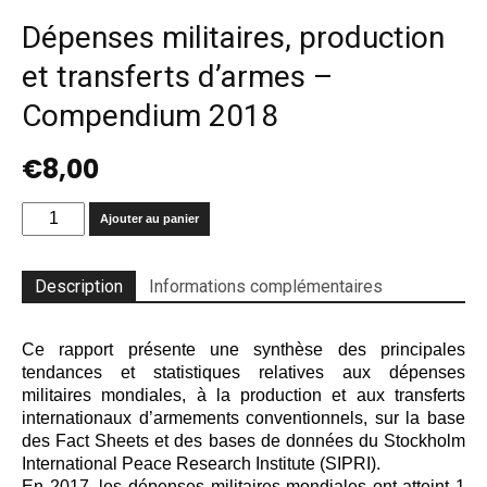
Dépenses militaires, production
et transferts d’armes –
Compendium 2018
€
8,00
quantité
Ajouter au panier
de
Dépenses
militaires,
Description
Informations complémentaires
production
et
transferts
Ce rapport présente une synthèse des principales
d’armes
tendances et statistiques relatives aux dépenses
-
militaires mondiales, à la production et aux transferts
Compendium
internationaux d’armements conventionnels, sur la base
2018
des Fact Sheets et des bases de données du Stockholm
International Peace Research Institute (SIPRI).
En 2017, les dépenses militaires mondiales ont atteint 1