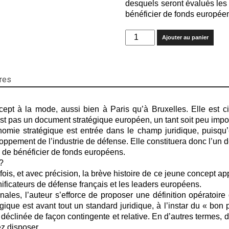
desquels seront évalués les
bénéficier de fonds europée
quantité
Ajouter au panier
de
Autonomie
stratégique:
le
res
nouveau
Graal
cept à la mode, aussi bien à Paris qu’à Bruxelles. Elle est c
de
’est pas un document stratégique européen, un tant soit peu impo
la
onomie stratégique est entrée dans le champ juridique, puisqu’
défense
ement de l’industrie de défense. Elle constituera donc l’un de
européenne
 de bénéficier de fonds européens.
?
ois, et avec précision, la brève histoire de ce jeune concept appa
ificateurs de défense français et les leaders européens.
nales, l’auteur s’efforce de proposer une définition opératoire 
égique est avant tout un standard juridique, à l’instar du « bon 
 déclinée de façon contingente et relative. En d’autres termes, 
z disposer.