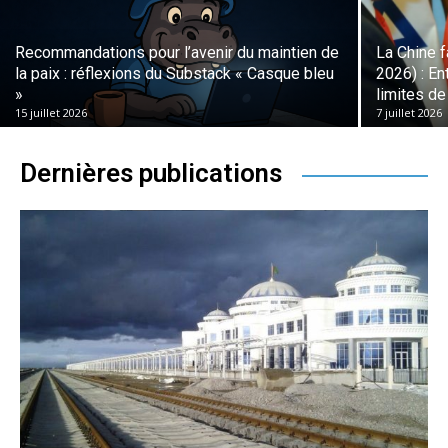
Recommandations pour l’avenir du maintien de
La Chine f
la paix : réflexions du Substack « Casque bleu
2026) : En
»
limites de
15 juillet 2026
7 juillet 2026
Dernières publications