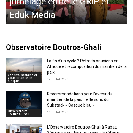
jumelage entre le GRIP et
Eduk Media
Observatoire Boutros-Ghali
La fin d’un cycle ? Retraits onusiens en
Afrique et recomposition du maintien de la
paix
Conflits, sécurité et
gouvernance en
29 juillet 2026
Afrique
Recommandations pour l’avenir du
maintien de la paix : réflexions du
Substack « Casque bleu »
Observatoire
15 juillet 2026
Boutros-Ghali
L’Observatoire Boutros-Ghali à Rabat:
Séminaire sur les processus de réforme