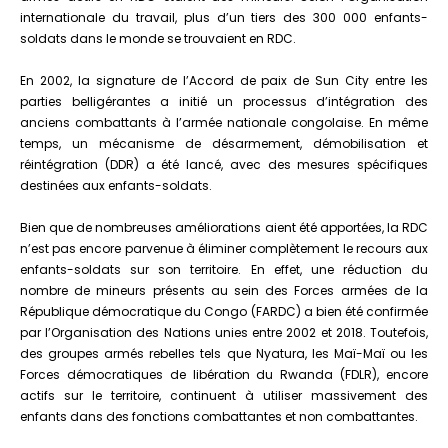
contre
internationale du travail, plus d’un tiers des 300 000 enfants-
leur
soldats dans le monde se trouvaient en RDC.
recrutement
En 2002, la signature de l’Accord de paix de Sun City entre les
parties belligérantes a initié un processus d’intégration des
anciens combattants à l’armée nationale congolaise. En même
temps, un mécanisme de désarmement, démobilisation et
réintégration (DDR) a été lancé, avec des mesures spécifiques
destinées aux enfants-soldats.
Bien que de nombreuses améliorations aient été apportées, la RDC
n’est pas encore parvenue à éliminer complètement le recours aux
enfants-soldats sur son territoire. En effet, une réduction du
nombre de mineurs présents au sein des Forces armées de la
République démocratique du Congo (FARDC) a bien été confirmée
par l’Organisation des Nations unies entre 2002 et 2018. Toutefois,
des groupes armés rebelles tels que Nyatura, les Maï-Maï ou les
Forces démocratiques de libération du Rwanda (FDLR), encore
actifs sur le territoire, continuent à utiliser massivement des
enfants dans des fonctions combattantes et non combattantes.