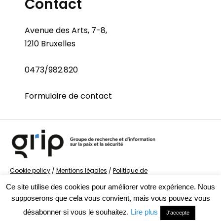
Contact
Avenue des Arts, 7-8,
1210 Bruxelles
0473/982.820
Formulaire de contact
Cookie policy
/
Mentions légales
/
Politique de
confidentialité
/
© Groupe de recherche sur la Paix et
Ce site utilise des cookies pour améliorer votre expérience. Nous
la Sécurité
supposerons que cela vous convient, mais vous pouvez vous
désabonner si vous le souhaitez.
Lire plus
J'accepte