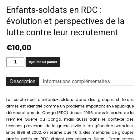
Enfants-soldats en RDC :
évolution et perspectives de la
lutte contre leur recrutement
€
10,00
quantité
Ajouter au panier
de
Enfants-
soldats
Description
Informations complémentaires
en
RDC
:
Le recrutement d’enfants-soldats dans des groupes et forces
évolution
armés est identifié comme un problème important en République
et
démocratique du Congo (RDC) depuis 1996, dans le cadre de la
perspectives
Première Guerre du Congo, mais aussi dans le contexte des
de
tensions provenant de la guerre civile et du génocide rwandais.
la
Entre 1998 et 2002, on estime que 40 % des membres de groupes
lutte
armés actifs en RDC étaient des mineurs. Selon l’Organisation