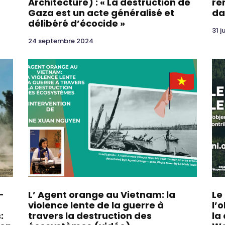
Architecture) : « La destruction de
re
Gaza est un acte généralisé et
da
délibéré d’écocide »
31 j
24 septembre 2024
-
L’ Agent orange au Vietnam: la
Le
violence lente de la guerre à
l’
:
travers la destruction des
la