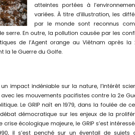
atteintes portées à l’environneme
variées. À titre d’illustration, les d
par le monde sont reconnus comm
e serre. En outre, la pollution causée par les co
iques de l’Agent orange au Viêtnam après la 
 la 1
e
Guerre du Golfe.
t un impact indéniable sur la nature, l’intérêt sc
 avec les mouvements pacifistes contre la 2
e
Gue
litique. Le GRIP naît en 1979, dans la foulée de c
 débat démocratique sur les enjeux de la prolifér
 crise écologique majeure, le GRIP s’est intéressé 
990, il s’est penché sur un éventail de sujets