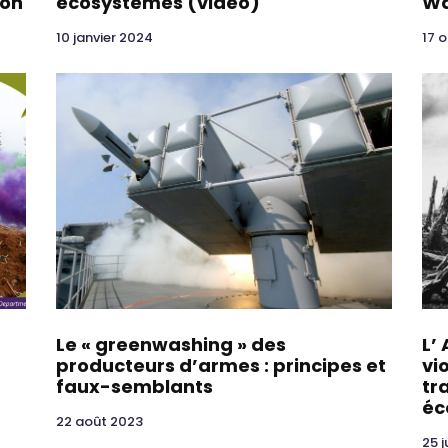
ion
écosystèmes (vidéo)
Wa
10 janvier 2024
17 
Le « greenwashing » des
L’
producteurs d’armes : principes et
vi
faux-semblants
tr
éc
22 août 2023
25 j