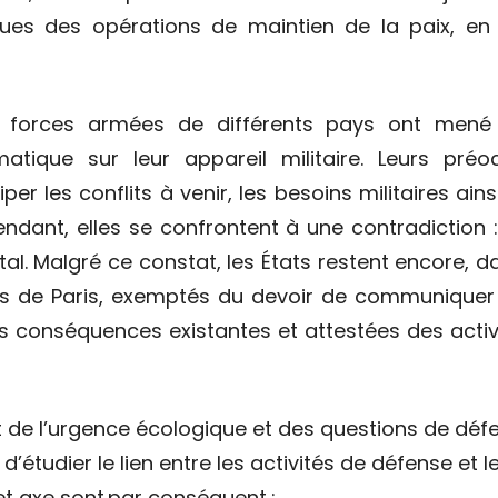
ques des opérations de maintien de la paix, e
s forces armées de différents pays ont mené 
matique sur leur appareil militaire. Leurs pré
iper les conflits à venir, les besoins militaires a
endant, elles se confrontent à une contradiction 
al. Malgré ce constat, les États restent encore, dan
 de Paris, exemptés du devoir de communiquer leu
s conséquences existantes et attestées des activi
et de l’urgence écologique et des questions de défe
, d’étudier le lien entre les activités de défense et
t axe sont par conséquent :