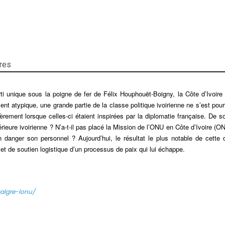
res
rti unique sous la poigne de fer de Félix Houphouët-Boigny, la Côte d’Ivoire
nt atypique, une grande partie de la classe politique ivoirienne ne s’est pou
èrement lorsque celles-ci étaient inspirées par la diplomatie française. De so
intérieure ivoirienne ? N’a-t-il pas placé la Mission de l’ONU en Côte d’Ivoire 
 danger son personnel ? Aujourd’hui, le résultat le plus notable de cette d
et de soutien logistique d’un processus de paix qui lui échappe.
malgre-lonu/