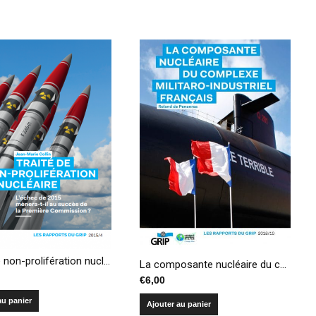
Traité de non-prolifération nucléaire : l’échec de 2015 mènera-t-il au succès de la Première Commission ?
La composante nucléaire du complexe militaro-industriel français
€
6,00
au panier
Ajouter au panier