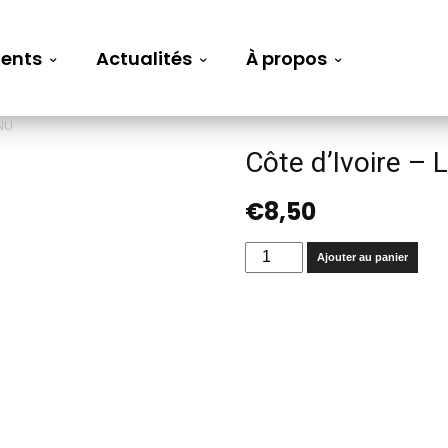
ents
Actualités
À propos
ONU
Côte d’Ivoire – 
€
8,50
quantité
Ajouter au panier
de
Côte
d'Ivoire
-
La
paix
malgré
l'ONU