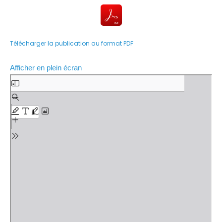
Télécharger la publication au format PDF
Afficher en plein écran
A
l
l
e
r
a
u
c
o
n
t
e