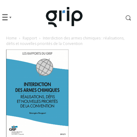
Home
Rapport
Interdiction des armes chimiques : réalisations,
défis et nouvelles priorités de la Convention