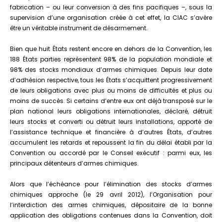
priorités
fabrication – ou leur conversion à des fins pacifiques –, sous la
de
supervision d’une organisation créée à cet effet, la CIAC s’avère
la
être un véritable instrument de désarmement.
Convention
Bien que huit États restent encore en dehors de la Convention, les
188 États parties représentent 98% de la population mondiale et
98% des stocks mondiaux d’armes chimiques. Depuis leur date
d’adhésion respective, tous les États s’acquittent progressivement
de leurs obligations avec plus ou moins de difficultés et plus ou
moins de succès. Si certains d’entre eux ont déjà transposé sur le
plan national leurs obligations internationales, déclaré, détruit
leurs stocks et converti ou détruit leurs installations, apporté de
l’assistance technique et financière à d’autres États, d’autres
accumulent les retards et repoussent la fin du délai établi par la
Convention ou accordé par le Conseil exécutif : parmi eux, les
principaux détenteurs d’armes chimiques.
Alors que l’échéance pour l’élimination des stocks d’armes
chimiques approche (le 29 avril 2012), l’Organisation pour
l’interdiction des armes chimiques, dépositaire de la bonne
application des obligations contenues dans la Convention, doit