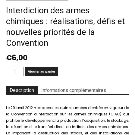
Interdiction des armes
chimiques : réalisations, défis et
nouvelles priorités de la
Convention
€
6,00
quantité
Ajouter au panier
de
Interdiction
des
Description
Informations complémentaires
armes
chimiques
:
Le 29 avril 2012 marquera les quinze années d’entrée en vigueur de
réalisations,
la Convention d’interdiction sur les armes chimiques (CIAC) qui
défis
prohibe le développement, la production, l’acquisition, le stockage,
et
la détention et le transfert direct ou indirect des armes chimiques.
nouvelles
En imposant la destruction des stocks, et des installations de