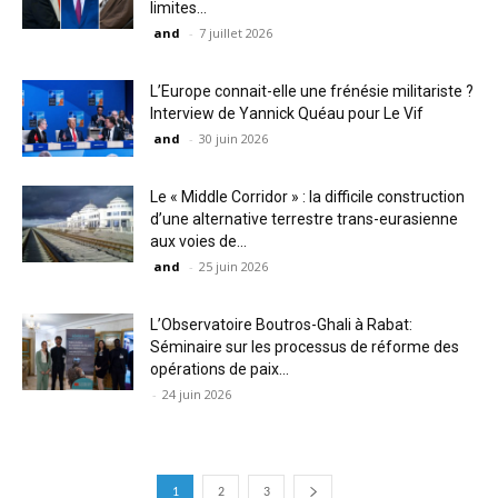
limites...
and
-
7 juillet 2026
L’Europe connait-elle une frénésie militariste ?
Interview de Yannick Quéau pour Le Vif
and
-
30 juin 2026
Le « Middle Corridor » : la difficile construction
d’une alternative terrestre trans-eurasienne
aux voies de...
and
-
25 juin 2026
L’Observatoire Boutros-Ghali à Rabat:
Séminaire sur les processus de réforme des
opérations de paix...
-
24 juin 2026
1
2
3