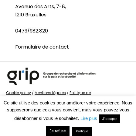
Avenue des Arts, 7-8,
1210 Bruxelles
0473/982.820
Formulaire de contact
Cookie policy
/
Mentions légales
/
Politique de
confidentialité
/
© Groupe de recherche sur la Paix et
Ce site utilise des cookies pour améliorer votre expérience. Nous
la Sécurité
supposerons que cela vous convient, mais vous pouvez vous
désabonner si vous le souhaitez.
Lire plus
J'accepte
Je refuse
Politique