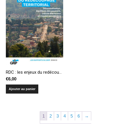
RDC : les enjeux du redécoupage territorial – Décentralisation, équilibres des pouvoirs, calculs électoraux et risques sécuritaires
€
6,00
Ajouter au panier
1
2
3
4
5
6
→