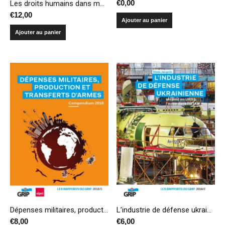
€
0,00
Les droits humains dans ma commune. Et si la liberté et l’égalité se construisaient dans la cité?
€
12,00
Ajouter au panier
Ajouter au panier
Dépenses militaires, production et transferts d’armes – Compendium 2018
L’industrie de défense ukrainienne: un pied en URSS, l’autre dans l’OTAN
€
8,00
€
6,00