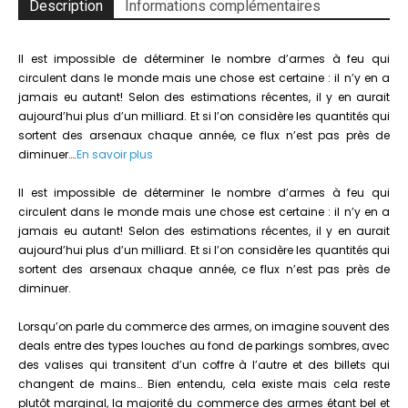
armes
Description
Informations complémentaires
:
un
Il est impossible de déterminer le nombre d’armes à feu qui
business
circulent dans le monde mais une chose est certaine : il n’y en a
comme
jamais eu autant! Selon des estimations récentes, il y en aurait
un
aujourd’hui plus d’un milliard. Et si l’on considère les quantités qui
autre
sortent des arsenaux chaque année, ce flux n’est pas près de
?
diminuer….
En savoir plus
Il est impossible de déterminer le nombre d’armes à feu qui
circulent dans le monde mais une chose est certaine : il n’y en a
jamais eu autant! Selon des estimations récentes, il y en aurait
aujourd’hui plus d’un milliard. Et si l’on considère les quantités qui
sortent des arsenaux chaque année, ce flux n’est pas près de
diminuer.
Lorsqu’on parle du commerce des armes, on imagine souvent des
deals entre des types louches au fond de parkings sombres, avec
des valises qui transitent d’un coffre à l’autre et des billets qui
changent de mains… Bien entendu, cela existe mais cela reste
plutôt marginal, la majorité du commerce des armes étant bel et