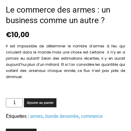
Le commerce des armes : un
business comme un autre ?
€
10,00
Il est impossible de déterminer le nombre d’armes à feu qui
circulent dans le monde mais une chose est certaine : il n’y en a
jamais eu autant! Selon des estimations récentes, il y en aurait
aujourd’hui plus d’un milliard. Et si l’on considère les quantités qui
sortent des arsenaux chaque année, ce flux n’est pas près de
diminuer.
quantité
Ajouter au panier
de
Le
Étiquettes :
armes
,
bande dessinée
,
commerce
commerce
des