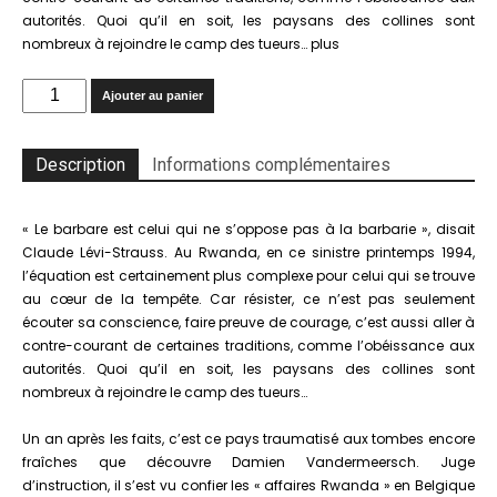
autorités. Quoi qu’il en soit, les paysans des collines sont
nombreux à rejoindre le camp des tueurs… plus
quantité
Ajouter au panier
de
Comment
devient-
Description
Informations complémentaires
on
génocidaire?
Et
« Le barbare est celui qui ne s’oppose pas à la barbarie », disait
si
Claude Lévi-Strauss. Au Rwanda, en ce sinistre printemps 1994,
nous
l’équation est certainement plus complexe pour celui qui se trouve
étions
au cœur de la tempête. Car résister, ce n’est pas seulement
tous
écouter sa conscience, faire preuve de courage, c’est aussi aller à
capables
contre-courant de certaines traditions, comme l’obéissance aux
de
autorités. Quoi qu’il en soit, les paysans des collines sont
massacrer
nombreux à rejoindre le camp des tueurs…
nos
voisins
Un an après les faits, c’est ce pays traumatisé aux tombes encore
(réédition)
fraîches que découvre Damien Vandermeersch. Juge
d’instruction, il s’est vu confier les « affaires Rwanda » en Belgique