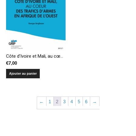
Côte d’Ivoire et Mali, au cœur des trafics d’armes en Afrique de l’Ouest
€
7,00
Ajouter au panier
←
1
2
3
4
5
6
→