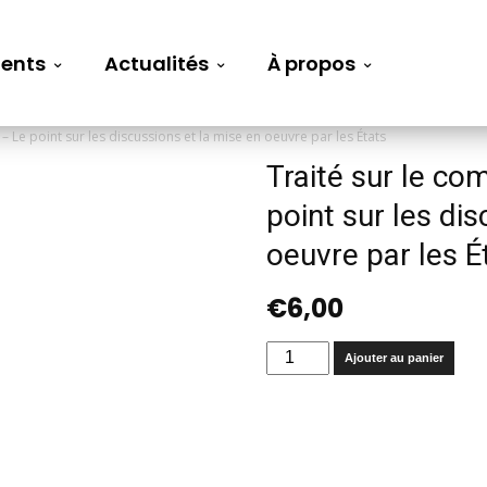
ents
Actualités
À propos
Le point sur les discussions et la mise en oeuvre par les États
Traité sur le c
point sur les di
oeuvre par les É
€
6,00
quantité
Ajouter au panier
de
Traité
sur
le
commerce