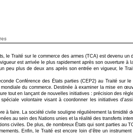
des
armes
-
Le
point
sur
les
res
discussions
et
, le Traité sur le commerce des armes (TCA) est devenu un de
la
gueur est arrivée le plus rapidement après son ouverture à la
mise
 un peu plus de deux ans après son entrée en vigueur, le Tra
en
oeuvre
econde Conférence des États parties (CEP2) au Traité sur l
par
 mondiale du commerce. Destinée à examiner la mise en œuvre
les
re tout en lançant de nouvelles initiatives : précision des règl
États
spéciale volontaire visant à coordonner les initiatives d’ass
à faire. La société civile souligne régulièrement la timidité 
enées au sein des Nations unies et la réalité des transferts in
ations civiles. De plus, de nombreux États qui sont parties au T
rmements. Enfin, le Traité est encore loin d’être un instrumen