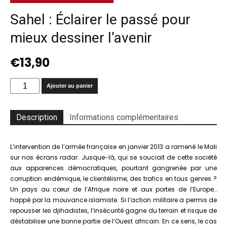
Sahel : Éclairer le passé pour
mieux dessiner l’avenir
€
13,90
quantité
Ajouter au panier
de
Sahel
:
Description
Informations complémentaires
Éclairer
le
passé
L’intervention de l’armée française en janvier 2013 a ramené le Mali
pour
sur nos écrans radar. Jusque-là, qui se souciait de cette société
mieux
aux apparences démocratiques, pourtant gangrenée par une
dessiner
corruption endémique, le clientélisme, des trafics en tous genres ?
l'avenir
Un pays au cœur de l’Afrique noire et aux portes de l’Europe…
happé par la mouvance islamiste. Si l’action militaire a permis de
repousser les djihadistes, l’insécurité gagne du terrain et risque de
déstabiliser une bonne partie de l’Ouest africain. En ce sens, le cas