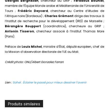
Georges Berghezan
, chercheur au GRIP ;
Ferdaous Bouhlel
,
membre de l’Équipe Monde arabe et Méditerranée de l’Université de
Tours ;
Frédéric Deycard
, chercheur au Centre d’études de
l’Afrique noire (Bordeaux) ;
Charles Grémont
dirige des travaux à
l’Institut de recherche pour le développement (IRD) de Marseille ;
Bérangère Rouppert
(coordinatrice), chercheure au GRIP ;
Antonin Tisseron
, chercheur associé à l’Institut Thomas More
(Paris).
Préface de
Louis Michel
, ministre d’État, député européen, chef de
la Mission d’observation électorale de l’UE au Mali.
Crédit photo: ONU/Albert Gonzalez Farran
Lien :
Sahel : Éclairer le passé pour mieux dessiner l’avenir
Produits similaires