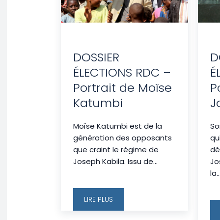
DOSSIER
D
ÉLECTIONS RDC –
É
Portrait de Moïse
P
Katumbi
J
Moïse Katumbi est de la
So
génération des opposants
qu
que craint le régime de
dé
Joseph Kabila. Issu de...
Jo
la..
LIRE PLUS