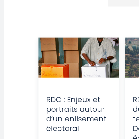
RDC : Enjeux et
R
portraits autour
d
d’un enlisement
t
électoral
D
é