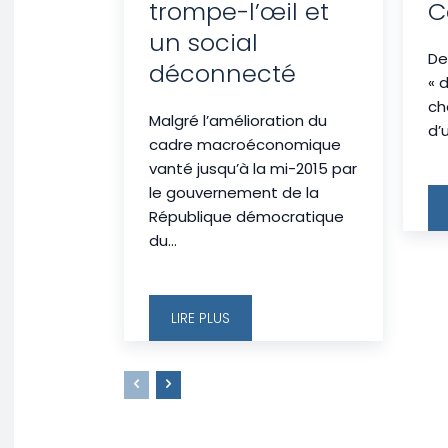
trompe-l’œil et
C
un social
De
déconnecté
« 
ch
Malgré l’amélioration du
d’
cadre macroéconomique
vanté jusqu’à la mi-2015 par
le gouvernement de la
République démocratique
du...
LIRE PLUS