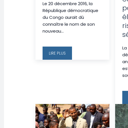
Le 20 décembre 2016, la
p
République démocratique
é
du Congo aurait dû
r
connaître le nom de son
nouveau...
s
La
LIRE PLUS
dé
an
es
so