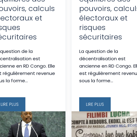
ouvoirs, calculs
pouvoirs, calcul
lectoraux et
électoraux et
isques
risques
écuritaires
sécuritaires
 question de la
La question de la
centralisation est
décentralisation est
cienne en RD Congo. Elle
ancienne en RD Congo. El
t régulièrement revenue
est régulièrement reven
us la forme...
sous la forme...
LIRE PLUS
LIRE PLUS