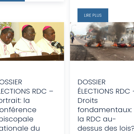
LIRE PLUS
OSSIER
DOSSIER
LECTIONS RDC –
ÉLECTIONS RDC 
rtrait: la
Droits
onférence
fondamentaux:
piscopale
la RDC au-
ationale du
dessus des lois