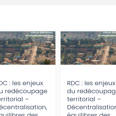
DC : les enjeux
RDC : les enjeux
u redécoupage
du redécoupag
erritorial –
territorial –
écentralisation,
Décentralisatio
quilibres des
équilibres des