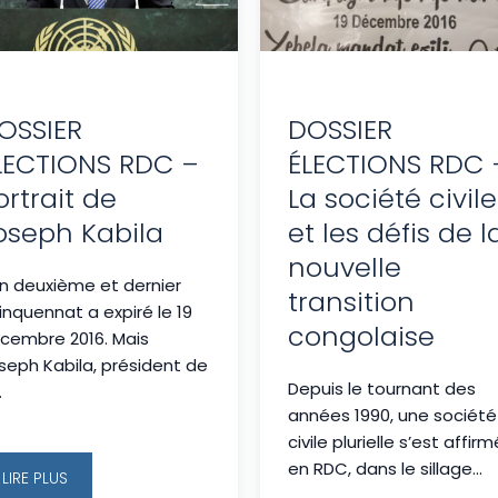
OSSIER
DOSSIER
LECTIONS RDC –
ÉLECTIONS RDC 
ortrait de
La société civile
oseph Kabila
et les défis de l
nouvelle
n deuxième et dernier
transition
inquennat a expiré le 19
congolaise
cembre 2016. Mais
seph Kabila, président de
Depuis le tournant des
.
années 1990, une société
civile plurielle s’est affir
en RDC, dans le sillage...
LIRE PLUS