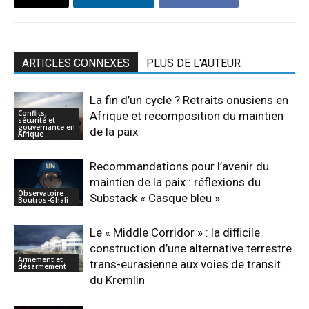
ARTICLES CONNEXES
PLUS DE L'AUTEUR
La fin d’un cycle ? Retraits onusiens en
Conflits,
Afrique et recomposition du maintien
sécurité et
gouvernance en
de la paix
Afrique
Recommandations pour l’avenir du
maintien de la paix : réflexions du
Observatoire
Substack « Casque bleu »
Boutros-Ghali
Le « Middle Corridor » : la difficile
construction d’une alternative terrestre
Armement et
trans-eurasienne aux voies de transit
désarmement
du Kremlin