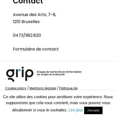
Contact
Avenue des Arts, 7-8,
1210 Bruxelles
0473/982.820
Formulaire de contact
Cookie policy
/
Mentions légales
/
Politique de
confidentialité
/
© Groupe de recherche sur la Paix et
Ce site utilise des cookies pour améliorer votre expérience. Nous
la Sécurité
supposerons que cela vous convient, mais vous pouvez vous
désabonner si vous le souhaitez.
Lire plus
J'accepte