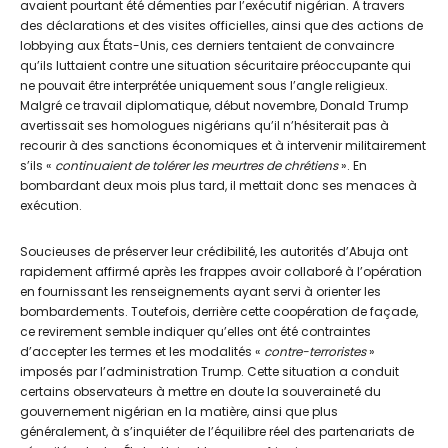
avaient pourtant été démenties par l’exécutif nigérian. À travers
des déclarations et des visites officielles, ainsi que des actions de
lobbying aux États-Unis, ces derniers tentaient de convaincre
qu’ils luttaient contre une situation sécuritaire préoccupante qui
ne pouvait être interprétée uniquement sous l’angle religieux.
Malgré ce travail diplomatique, début novembre, Donald Trump
avertissait ses homologues nigérians qu’il n’hésiterait pas à
recourir à des sanctions économiques et à intervenir militairement
s’ils «
continuaient de tolérer les meurtres de chrétiens
». En
bombardant deux mois plus tard, il mettait donc ses menaces à
exécution.
Soucieuses de préserver leur crédibilité, les autorités d’Abuja ont
rapidement affirmé après les frappes avoir collaboré à l’opération
en fournissant les renseignements ayant servi à orienter les
bombardements. Toutefois, derrière cette coopération de façade,
ce revirement semble indiquer qu’elles ont été contraintes
d’accepter les termes et les modalités «
contre-terroristes
»
imposés par l’administration Trump. Cette situation a conduit
certains observateurs à mettre en doute la souveraineté du
gouvernement nigérian en la matière, ainsi que plus
généralement, à s’inquiéter de l’équilibre réel des partenariats de