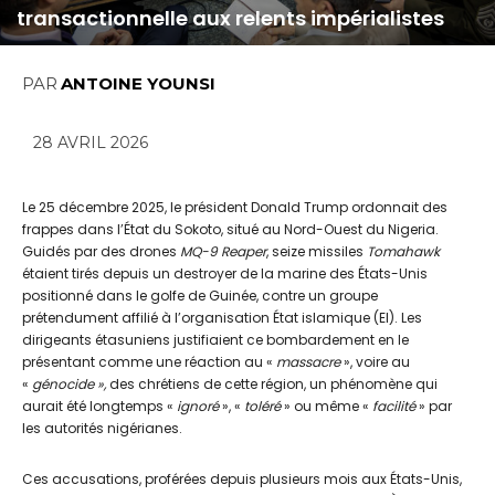
transactionnelle aux relents impérialistes
PAR
ANTOINE YOUNSI
28 AVRIL 2026
Le 25 décembre 2025, le président Donald Trump ordonnait des
frappes dans l’État du Sokoto, situé au Nord-Ouest du Nigeria.
Guidés par des drones
MQ-9 Reaper
, seize missiles
Tomahawk
étaient tirés depuis un destroyer de la marine des États-Unis
positionné dans le golfe de Guinée, contre un groupe
prétendument affilié à l’organisation État islamique (EI). Les
dirigeants étasuniens justifiaient ce bombardement en le
présentant comme une réaction au «
massacre
», voire au
«
génocide »,
des chrétiens de cette région, un phénomène qui
aurait été longtemps «
ignoré
», «
toléré
» ou même «
facilité
» par
les autorités nigérianes.
Ces accusations, proférées depuis plusieurs mois aux États-Unis,