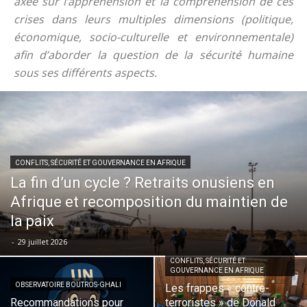
axée sur l’appréhension et la compréhension de ces
crises dans leurs multiples dimensions (politique,
économique, socio-culturelle et environnementale)
afin d’aborder la question de la sécurité humaine
sous ses différents aspects.
CONFLITS, SÉCURITÉ ET GOUVERNANCE EN AFRIQUE
La fin d’un cycle ? Retraits onusiens en
Afrique et recomposition du maintien de
la paix
-
29 juillet 2026
CONFLITS, SÉCURITÉ ET
GOUVERNANCE EN AFRIQUE
OBSERVATOIRE BOUTROS-GHALI
Les frappes « contre-
Recommandations pour
terroristes » de Donald