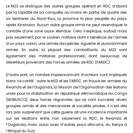
Le M23 se distingue des autres groupes opérant en RDC d’abord
par la rapidité de sa conquête, au moins en partie, de quatre des
six territoires du Nord-Kivu, la province la plus peuplée du pays,
après Kinshasa. Aucun autre groupe armé ne peut revendiquer le
contrôle d’une zone aussi étendue. Cela s’explique, surtout mais
pas seulement, par le soutien militaire dont il bénéficie de l’armée
d’un pays voisin, une armée disciplinée, aguerrie et puissamment
armée. En outre, la plupart des combattants du M23 sont
également des militaires professionnels, dont beaucoup de
déserteurs provenant des Forces armées de RDC (FARDC).
D’autre part, un nombre impressionnant d’acteurs sont impliqués
dans ce conflit : outre le M23 et les FARDC, on trouve les armées du
Rwanda et de l’Ouganda, la Mission de l’Organisation des Nations
unies pour la stabilisation en république démocratique du Congo
(MONUSCO), deux forces régionales qui se sont succédé, divers
groupes armés et des mercenaires et sociétés privées. Il n’est dès
lors pas surprenant que cette guerre ait une incidence importante
sur les relations entre, non seulement la RDC, le Rwanda et
l’Ouganda, mais aussi avec d’autres pays africains, du Kenya à
l’Afrique du Sud.