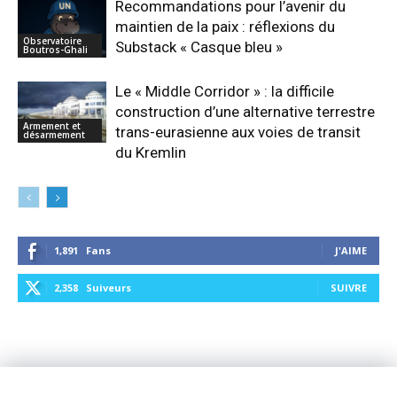
Recommandations pour l’avenir du
maintien de la paix : réflexions du
Observatoire
Substack « Casque bleu »
Boutros-Ghali
Le « Middle Corridor » : la difficile
construction d’une alternative terrestre
Armement et
trans-eurasienne aux voies de transit
désarmement
du Kremlin
1,891
Fans
J'AIME
2,358
Suiveurs
SUIVRE