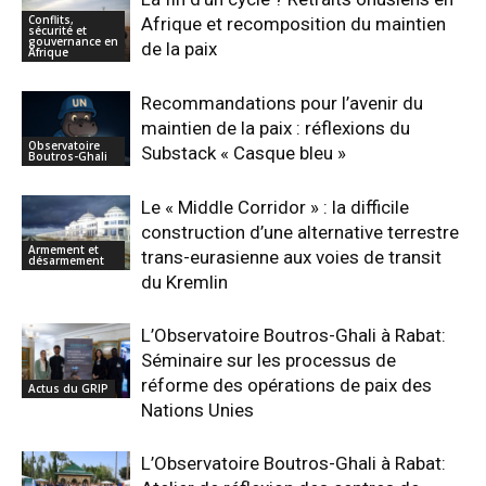
Conflits,
Afrique et recomposition du maintien
sécurité et
gouvernance en
de la paix
Afrique
Recommandations pour l’avenir du
maintien de la paix : réflexions du
Observatoire
Substack « Casque bleu »
Boutros-Ghali
Le « Middle Corridor » : la difficile
construction d’une alternative terrestre
Armement et
trans-eurasienne aux voies de transit
désarmement
du Kremlin
L’Observatoire Boutros-Ghali à Rabat:
Séminaire sur les processus de
réforme des opérations de paix des
Actus du GRIP
Nations Unies
L’Observatoire Boutros-Ghali à Rabat: