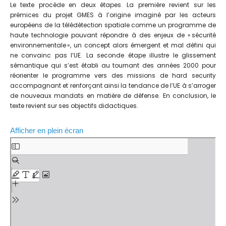
Le texte procède en deux étapes. La première revient sur les
prémices du projet GMES à l’origine imaginé par les acteurs
européens de la télédétection spatiale comme un programme de
haute technologie pouvant répondre à des enjeux de « sécurité
environnementale », un concept alors émergent et mal défini qui
ne convainc pas l’UE. La seconde étape illustre le glissement
sémantique qui s’est établi au tournant des années 2000 pour
réorienter le programme vers des missions de hard security
accompagnant et renforçant ainsi la tendance de l’UE à s’arroger
de nouveaux mandats en matière de défense. En conclusion, le
texte revient sur ses objectifs didactiques.
Afficher en plein écran
A
l
l
e
r
a
u