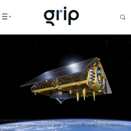
Copernicus Sentinel-6 carries a radar altimeter to observe changes in sea-surface
topography with centimetre precision, ESA – P. Carril, CC BY-SA IGO 3.0, via Wikimédia
Commons.