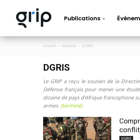
Publications
Événem
Accueil
Activités
DGRIS
DGRIS
Le GRIP a reçu le soutien de la Directi
Défense français pour mener une étude 
dizaine de pays d’Afrique francophone s
armes.
(terminé)
Compre
conflit
-
DGRIS