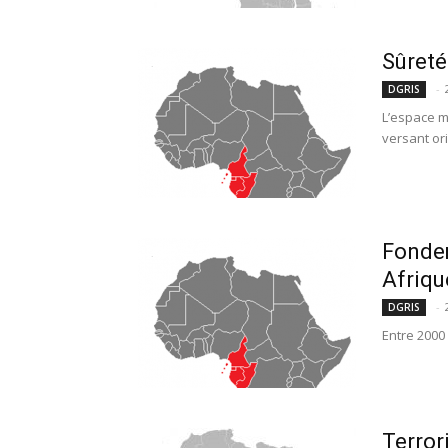
Sûreté
-
DGRIS
L’espace ma
versant orie
Fondem
Afriqu
-
DGRIS
Entre 2000 
Terror