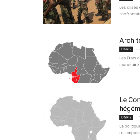
Les crises
confrontati
Archit
-
DGRIS
Les États 
monétaire 
Le Con
hégémo
-
DGRIS
La politiq
recomposit