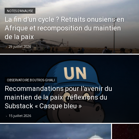
NOTES D'ANALYSE
La fin d’un cycle ? Retraits onusiens en
Afrique et recomposition du maintien
de la paix
-
29 juillet 2026
OBSERVATOIRE BOUTROS-GHALI
Recommandations pour l’avenir du
maintien de la paix : réflexions du
Substack « Casque bleu »
-
15 juillet 2026