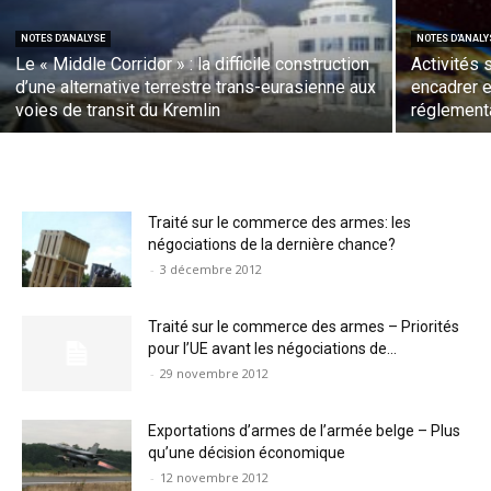
NOTES D'ANALYSE
NOTES D'ANALY
Le « Middle Corridor » : la difficile construction
Activités s
d’une alternative terrestre trans-eurasienne aux
encadrer e
voies de transit du Kremlin
réglementa
Traité sur le commerce des armes: les
négociations de la dernière chance?
-
3 décembre 2012
Traité sur le commerce des armes – Priorités
pour l’UE avant les négociations de...
-
29 novembre 2012
Exportations d’armes de l’armée belge – Plus
qu’une décision économique
-
12 novembre 2012