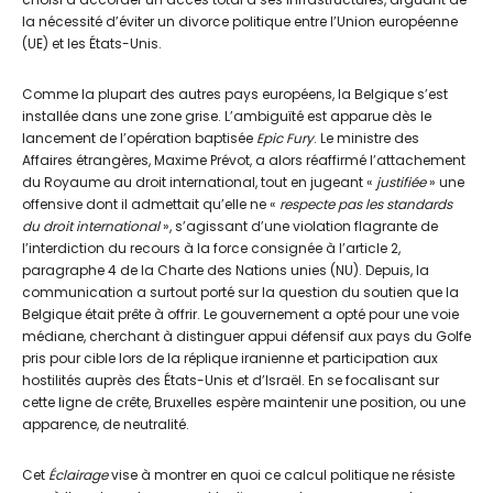
la nécessité d’éviter un divorce politique entre l’Union européenne
(UE) et les États-Unis.
Comme la plupart des autres pays européens, la Belgique s’est
installée dans une zone grise. L’ambiguïté est apparue dès le
lancement de l’opération baptisée
Epic Fury
. Le ministre des
Affaires étrangères, Maxime Prévot, a alors réaffirmé l’attachement
du Royaume au droit international, tout en jugeant «
justifiée
» une
offensive dont il admettait qu’elle ne «
respecte pas les standards
du droit international
», s’agissant d’une violation flagrante de
l’interdiction du recours à la force consignée à l’article 2,
paragraphe 4 de la Charte des Nations unies (NU). Depuis, la
communication a surtout porté sur la question du soutien que la
Belgique était prête à offrir. Le gouvernement a opté pour une voie
médiane, cherchant à distinguer appui défensif aux pays du Golfe
pris pour cible lors de la réplique iranienne et participation aux
hostilités auprès des États-Unis et d’Israël. En se focalisant sur
cette ligne de crête, Bruxelles espère maintenir une position, ou une
apparence, de neutralité.
Cet
Éclairage
vise à montrer en quoi ce calcul politique ne résiste