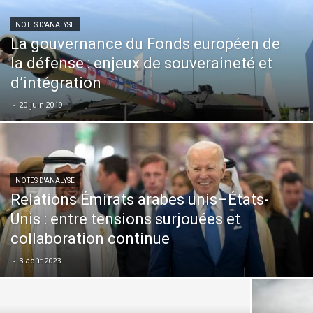
NOTES D'ANALYSE
La gouvernance du Fonds européen de
la défense : enjeux de souveraineté et
d’intégration
-
20 juin 2019
NOTES D'ANALYSE
Relations Émirats arabes unis–États-
Unis : entre tensions surjouées et
collaboration continue
-
3 août 2023