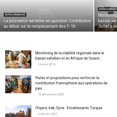
NOTES D'ANALY
Monitoring
NOTES D'ANALYSE
La puissance aérienne en question. Contribution
bassin sah
au débat sur le remplacement des F-16
Juillet à
Monitoring de la stabilité régionale dans le
bassin sahélien et en Afrique de l’ouest...
-
14 août 2014
Pistes et propositions pour renforcer la
contribution francophone aux opérations de
paix
-
10 décembre 2020
Chypre, Irak, Syrie : Envahissante Turquie
-
3 février 2021