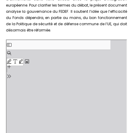
européenne. Pour clarifier les termes du débat, le présent document
analyse la gouvernance du FEDEF. Il soutient l’idée que l’efficacité
du Fonds dépendra, en partie au moins, du bon fonctionnement
de la Politique de sécurité et de défense commune de l’UE, qui doit
désormais être réformée.
Aller
au
contenu
PDF