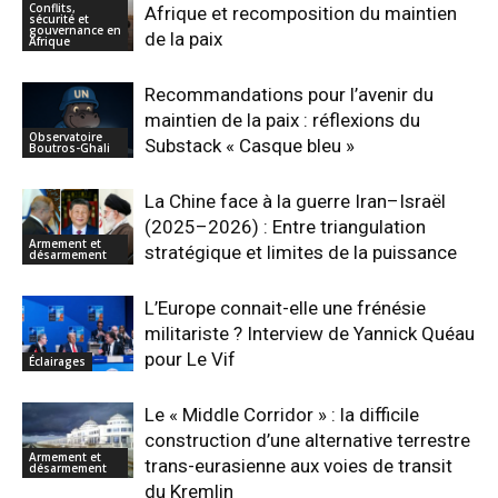
Conflits,
Afrique et recomposition du maintien
sécurité et
gouvernance en
de la paix
Afrique
Recommandations pour l’avenir du
maintien de la paix : réflexions du
Observatoire
Substack « Casque bleu »
Boutros-Ghali
La Chine face à la guerre Iran–Israël
(2025–2026) : Entre triangulation
Armement et
stratégique et limites de la puissance
désarmement
L’Europe connait-elle une frénésie
militariste ? Interview de Yannick Quéau
pour Le Vif
Éclairages
Le « Middle Corridor » : la difficile
construction d’une alternative terrestre
Armement et
trans-eurasienne aux voies de transit
désarmement
du Kremlin