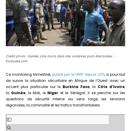
Crédit photo : Guinée, cinq morts dans des violences post-électorales -
Koulouba.com
Ce monitoring trimestriel,
publié par le GRIP depuis 2011
, a pour but
de suivre la situation sécuritaire en Afrique de l’Ouest avec un
accent plus particulier sur le
Burkina Faso
, la
Côte d’Ivoire
,
la
Guinée
, le Mali, le
Niger
et le Sénégal. Il se penche sur les
questions de sécurité interne au sens large, les tensions
régionales, la criminalité et les trafics transfrontaliers.
Aller
au
contenu