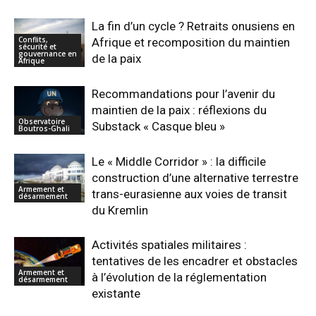
La fin d’un cycle ? Retraits onusiens en
Conflits,
Afrique et recomposition du maintien
sécurité et
gouvernance en
de la paix
Afrique
Recommandations pour l’avenir du
maintien de la paix : réflexions du
Observatoire
Substack « Casque bleu »
Boutros-Ghali
Le « Middle Corridor » : la difficile
construction d’une alternative terrestre
Armement et
trans-eurasienne aux voies de transit
désarmement
du Kremlin
Activités spatiales militaires :
tentatives de les encadrer et obstacles
Armement et
à l’évolution de la réglementation
désarmement
existante