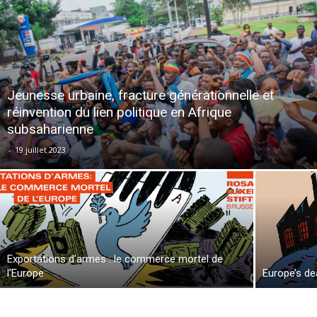
Jeunesse urbaine, fracture générationnelle et
réinvention du lien politique en Afrique
subsaharienne
-
19 juillet 2023
Exportations d’armes : le commerce mortel de
l’Europe
Europe’s de