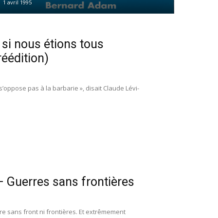
1 avril 1995
si nous étions tous
éédition)
’oppose pas à la barbarie », disait Claude Lévi-
 Guerres sans frontières
re sans front ni frontières. Et extrêmement