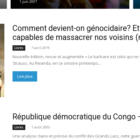
1 juin 2007
Comment devient-on génocidaire? Et 
capables de massacrer nos voisins (r
-
7 avril 2019
Livres
Nouvelle édition, revue et augmentée « Le barbare est celui qui ne s
Strauss. Au Rwanda, en ce sinistre printemps...
Lire plus
République démocratique du Congo –
-
1 août 2003
Livres
Une analyse claire et précise du conflit des Grands Lacs, cette guer