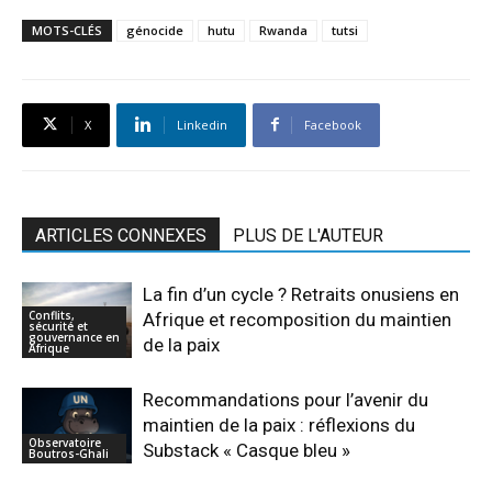
MOTS-CLÉS
génocide
hutu
Rwanda
tutsi
X
Linkedin
Facebook
ARTICLES CONNEXES
PLUS DE L'AUTEUR
La fin d’un cycle ? Retraits onusiens en
Conflits,
Afrique et recomposition du maintien
sécurité et
gouvernance en
de la paix
Afrique
Recommandations pour l’avenir du
maintien de la paix : réflexions du
Observatoire
Substack « Casque bleu »
Boutros-Ghali