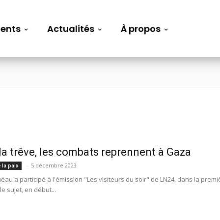
ents
Actualités
À propos
la trêve, les combats reprennent à Gaza
-
5 décembre 2023
 la paix
au a participé à l'émission "Les visiteurs du soir" de LN24, dans la premiè
e sujet, en début...