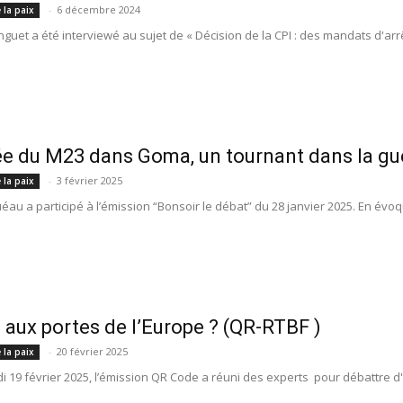
-
6 décembre 2024
 la paix
guet a été interviewé au sujet de « Décision de la CPI : des mandats d'arrê
ée du M23 dans Goma, un tournant dans la guer
-
3 février 2025
 la paix
éau a participé à l’émission “Bonsoir le débat” du 28 janvier 2025. En évoq
 aux portes de l’Europe ? (QR-RTBF )
-
20 février 2025
 la paix
i 19 février 2025, l’émission QR Code a réuni des experts pour débattre d