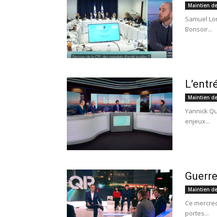
Maintien de
Samuel Lon
Bonsoir...
L’entr
Maintien de
Yannick Qu
enjeux...
Guerre
Maintien de
Ce mercred
portes...