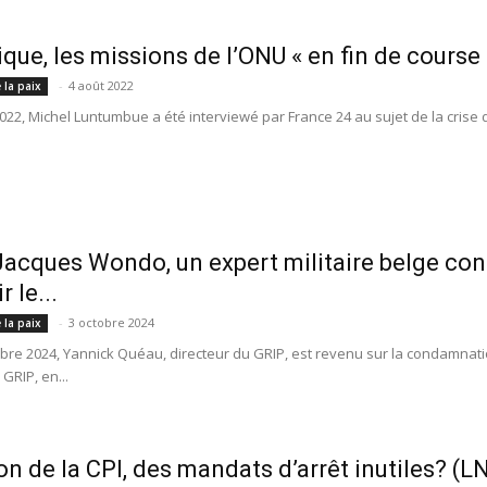
ique, les missions de l’ONU « en fin de course
-
4 août 2022
 la paix
2022, Michel Luntumbue a été interviewé par France 24 au sujet de la crise
acques Wondo, un expert militaire belge c
 le...
-
3 octobre 2024
 la paix
obre 2024, Yannick Quéau, directeur du GRIP, est revenu sur la condamna
GRIP, en...
on de la CPI, des mandats d’arrêt inutiles? (L