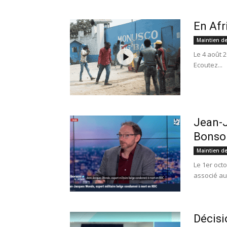
En Afr
Maintien de
Le 4 août 
Ecoutez...
Jean-J
Bonsoir
Maintien de
Le 1er oct
associé au 
Décisi