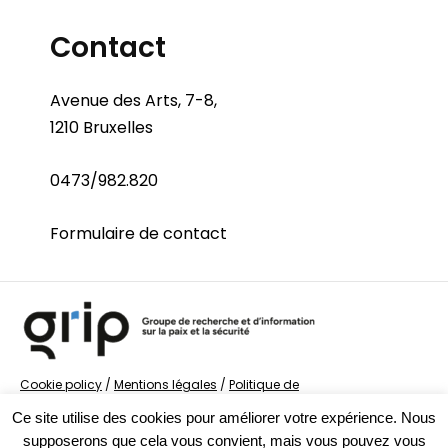
Contact
Avenue des Arts, 7-8,
1210 Bruxelles
0473/982.820
Formulaire de contact
Cookie policy
/
Mentions légales
/
Politique de
confidentialité
/
© Groupe de recherche sur la Paix et
Ce site utilise des cookies pour améliorer votre expérience. Nous
la Sécurité
supposerons que cela vous convient, mais vous pouvez vous