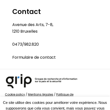
Contact
Avenue des Arts, 7-8,
1210 Bruxelles
0473/982.820
Formulaire de contact
Cookie policy
/
Mentions légales
/
Politique de
confidentialité
/
© Groupe de recherche sur la Paix et
Ce site utilise des cookies pour améliorer votre expérience. Nous
la Sécurité
supposerons que cela vous convient, mais vous pouvez vous