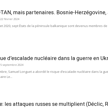
TAN, mais partenaires. Bosnie-Herzégovine, 
22 février 2024
 et 2020, sept États de la péninsule balkanique sont devenus membres de l
que d’escalade nucléaire dans la guerre en Ukr
5 septembre 2024
mbre, Samuel Longuet a abordé le risque d’escalade nucléaire dans la gue
re Le...
e: les attaques russes se multiplient (Déclic, 