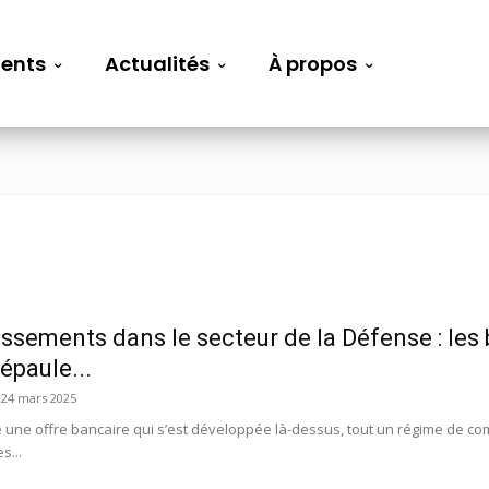
ents
Actualités
À propos
issements dans le secteur de la Défense : les
’épaule...
24 mars 2025
ute une offre bancaire qui s’est développée là-dessus, tout un régime de 
s...