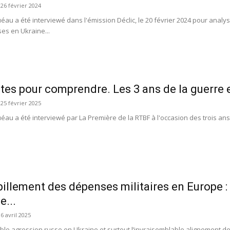
26 février 2024
éau a été interviewé dans l'émission Déclic, le 20 février 2024 pour analy
ses en Ukraine...
tes pour comprendre. Les 3 ans de la guerre 
25 février 2025
au a été interviewé par La Première de la RTBF à l'occasion des trois ans d
pillement des dépenses militaires en Europe : 
e...
6 avril 2025
able agression russe en Ukraine et surtout l’invraisemblable alignement d