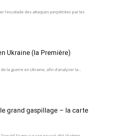
ser l'escalade des attaques perpétrées par les
en Ukraine (la Première)
e la guerre en Ukraine, afin d’analyser la...
le grand gaspillage – la carte
e Donald Trump sur son nouvel allié Vladimir