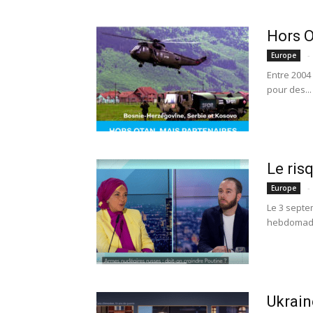
Hors O
-
Europe
Entre 2004
pour des...
Le ris
-
Europe
Le 3 septe
hebdomadai
Ukrain