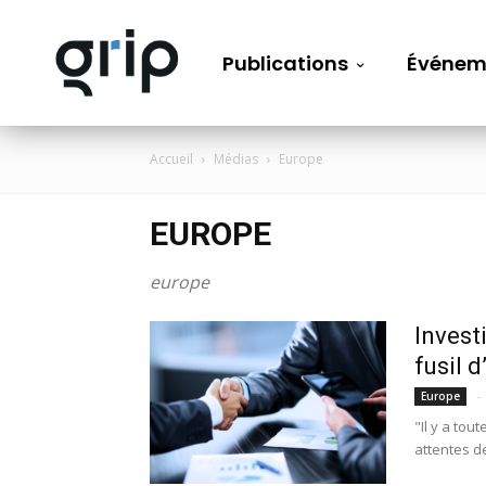
Publications
Événem
Accueil
Médias
Europe
EUROPE
europe
Invest
fusil d
-
Europe
"Il y a to
attentes de