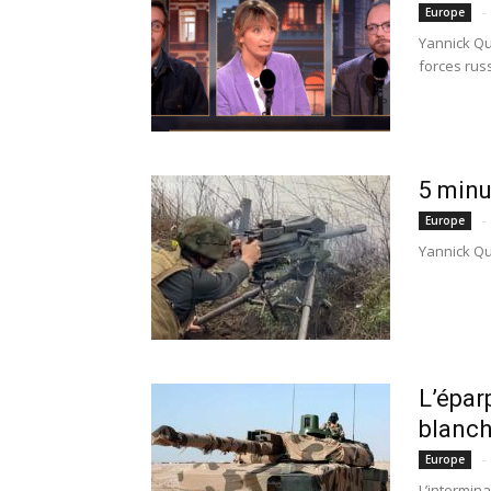
-
Europe
Yannick Qu
forces rus
5 minu
-
Europe
Yannick Qué
L’épar
blanch
-
Europe
L’intermin