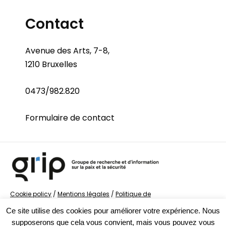
Contact
Avenue des Arts, 7-8,
1210 Bruxelles
0473/982.820
Formulaire de contact
Cookie policy
/
Mentions légales
/
Politique de
confidentialité
/
© Groupe de recherche sur la Paix et
Ce site utilise des cookies pour améliorer votre expérience. Nous
la Sécurité
supposerons que cela vous convient, mais vous pouvez vous