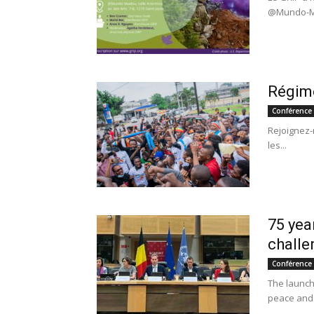
@Mundo-Mad
Régime
Conférence
Rejoignez-n
les...
75 yea
challe
Conférence
The launch
peace and.