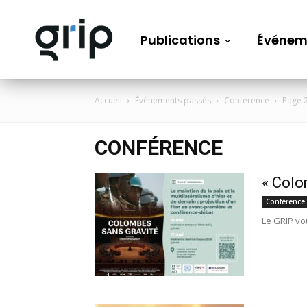
Publications
Événem
Accueil
Événements passés
Conférence
Page 
CONFÉRENCE
« Colo
Conférence
Le GRIP vou