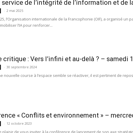
 service de l’intégrité de l’information et de la
-
2 mai 2025
025, l’Organisation internationale de la Francophonie (OIF), a organisé un 
biliser l’IA pour renforcer...
 critique : Vers l’infini et au-delà ? – samedi
-
30 septembre 2024
e nouvelle course à l’espace semble se réactiver, il est pertinent de reposer
ence « Conflits et environnement » – mercre
-
12 octobre 2023
e plaisir de vous inviter à la conférence de lancement de son axe stratégi