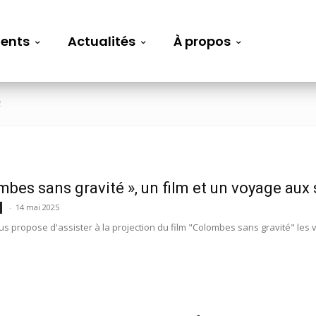
ents
Actualités
À propos
2
mbes sans gravité », un film et un voyage aux s
-
14 mai 2025
s propose d'assister à la projection du film "Colombes sans gravité" les ve