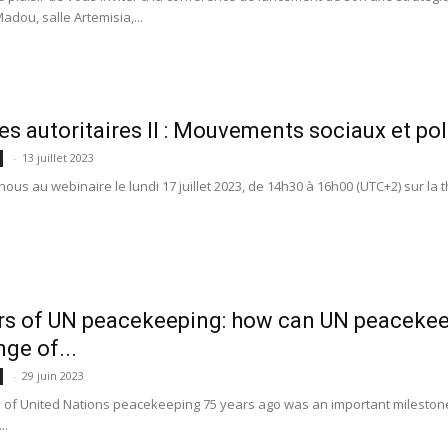
ou, salle Artemisia,...
s autoritaires II : Mouvements sociaux et pol
-
13 juillet 2023
ous au webinaire le lundi 17 juillet 2023, de 14h30 à 16h00 (UTC+2) sur la 
rs of UN peacekeeping: how can UN peacekee
nge of...
-
29 juin 2023
 of United Nations peacekeeping 75 years ago was an important milestone i
..