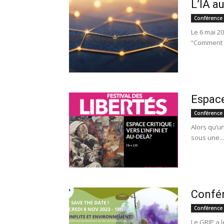
L’IA au
Conférence
Le 6 mai 2
“Comment mo
Espace
Conférence
Alors qu’un
sous une...
Confér
Conférence
Le GRIP a l