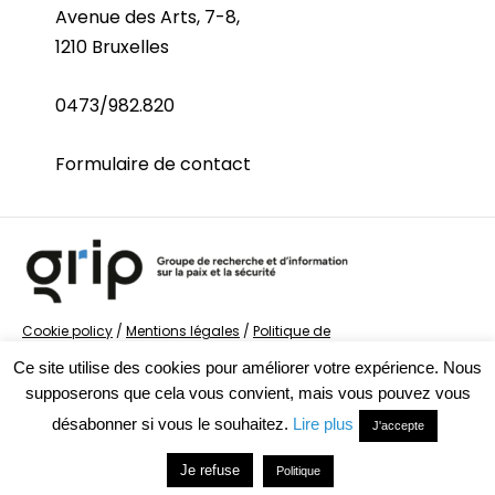
Avenue des Arts, 7-8,
1210 Bruxelles
0473/982.820
Formulaire de contact
Cookie policy
/
Mentions légales
/
Politique de
confidentialité
/
© Groupe de recherche sur la Paix et
Ce site utilise des cookies pour améliorer votre expérience. Nous
la Sécurité
supposerons que cela vous convient, mais vous pouvez vous
désabonner si vous le souhaitez.
Lire plus
J'accepte
Je refuse
Politique