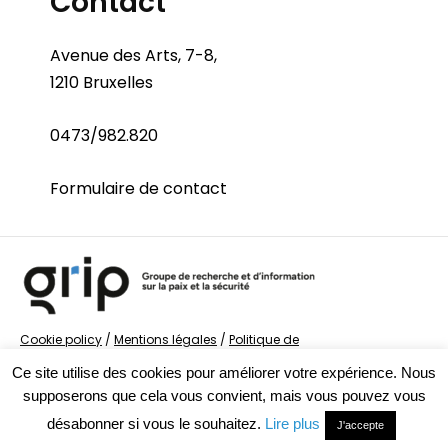
Contact
Avenue des Arts, 7-8,
1210 Bruxelles
0473/982.820
Formulaire de contact
Cookie policy
/
Mentions légales
/
Politique de
confidentialité
/
© Groupe de recherche sur la Paix et
Ce site utilise des cookies pour améliorer votre expérience. Nous
la Sécurité
supposerons que cela vous convient, mais vous pouvez vous
désabonner si vous le souhaitez.
Lire plus
J'accepte